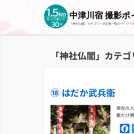
中津川宿 撮影
「神社仏閣」カテゴリーの記事一覧のページで
「神社仏閣」カテゴ
⑱ はだか武兵衞
実在の
数だけ