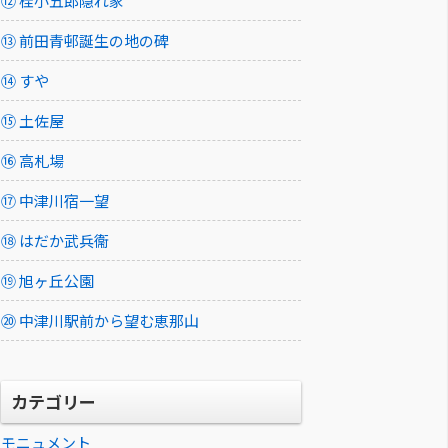
⑫ 桂小五郎隠れ家
⑬ 前田青邨誕生の地の碑
⑭ すや
⑮ 土佐屋
⑯ 高札場
⑰ 中津川宿一望
⑱ はだか武兵衞
⑲ 旭ヶ丘公園
⑳ 中津川駅前から望む恵那山
カテゴリー
モニュメント