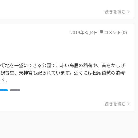
続きを読む
2019年3月4日
コメント(0)
市街地を一望にできる公園で、赤い鳥居の稲荷や、首をかしげ
の観音堂、天神宮も祀られています。近くには松尾芭蕉の歌碑
ます。
Facebook
Twitter
Email
続きを読む