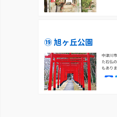
⑲ 旭ヶ丘公園
中津川
た石仏
もあり