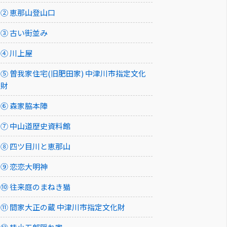
② 恵那山登山口
③ 古い街並み
④ 川上屋
⑤ 曽我家住宅(旧肥田家) 中津川市指定文化
財
⑥ 森家脇本陣
⑦ 中山道歴史資料館
⑧ 四ツ目川と恵那山
⑨ 恋恋大明神
⑩ 往来庭のまねき猫
⑪ 間家大正の蔵 中津川市指定文化財